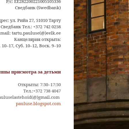
Р/с: EE282200221005105336
Сведбанк (Swedbank)
рес: ул. Рийа 27, 51010 Тарту
Сведбанк Тел.: +372 742 0258
-mail: tartu.pauluse(@)eelk.ee
Канцелярия открыта:
10–17, Суб. 10–12, Воск. 9–10
уппы присмотра за детьми
Открыты: 7:30–17:50
Тел.:+372 738 4047
pauluselastehoid(@)gmail.com
pauluse.blogspot.com