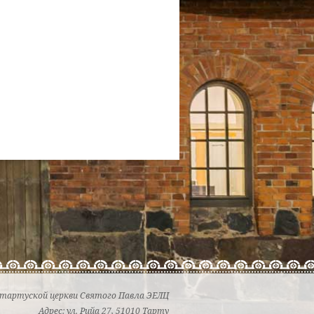
 тартуской церкви Святого Павла ЭЕЛЦ
Адрес: ул. Рийа 27, 51010 Тарту