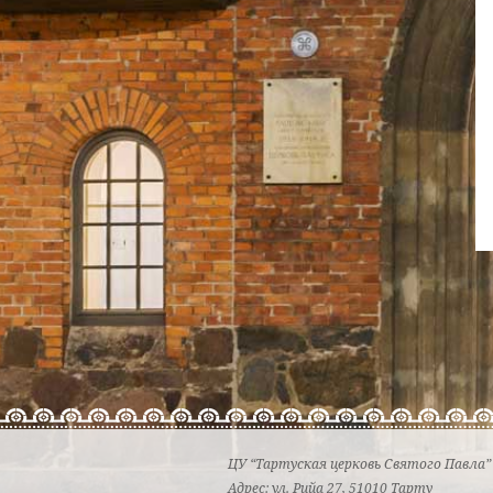
ЦУ “Тартуская церковь Святого Павла
Адрес: ул. Рийа 27, 51010 Тарту