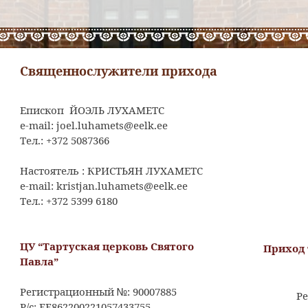
Священнослужители прихода
Епископ ЙОЭЛЬ ЛУХАМЕТС
e-mail: joel.luhamets@eelk.ee
Тел.: +372 5087366
Настоятель : КРИСТЬЯН ЛУХАМЕТС
e-mail: kristjan.luhamets@eelk.ee
Тел.: +372 5399 6180
ЦУ “Тартуская церковь Святого
Приход 
Павла”
Регистрационный №: 90007885
Ре
Р/с: EE862200221057433755