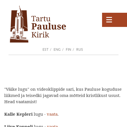
EST
ENG
FIN
RUS
"Väike lugu" on videoklippide sari, kus Pauluse koguduse
liikmed ja teisedki jagavad oma mõtteid kristlikust usust.
Head vaatamist!
Kalle Kepleri
lugu -
vaata
.
Liive Koppeli
lugu -
vaata
.