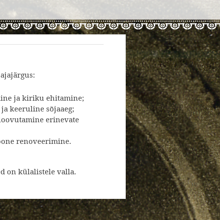
 ajajärgus:
ne ja kiriku ehitamine;
a keeruline sõjaaeg;
loovutamine erinevate
oone renoveerimine.
 on külalistele valla.