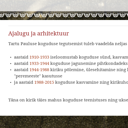
Ajalugu ja arhitektuur
Tartu Pauluse koguduse tegutsemist tuleb vaadelda neljas
aastaid
1910-1933
iseloomustab koguduse sünd, kasvami
aastaid
1933-1944
koguduse jagunemine pihtkondadeks j
aastaid
1944-1988
kiriku põlemine, ülesehitamine ning 
"peremeeste" kasutusse
ja aastaid
1988-2015
koguduse kasvamine ning kirikuh
Täna on kirik täies mahus koguduse teenistuses ning uksed