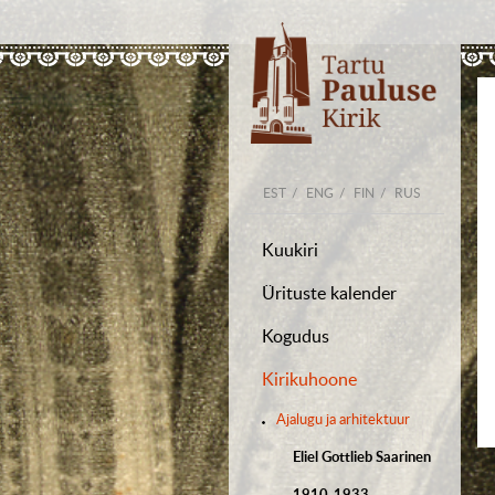
EST
ENG
FIN
RUS
Kuukiri
Ürituste kalender
Kogudus
Kirikuhoone
Ajalugu ja arhitektuur
Eliel Gottlieb Saarinen
1910-1933