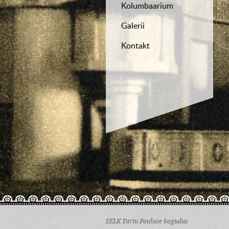
Kolumbaarium
Galerii
Kontakt
EELK Tartu Pauluse kogudus