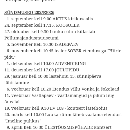
SÜNDMUSED 2025/2026
1. september kell 9.00 AKTUS kirikusaalis
24. september kell 17.15. KOOSOLEK
27. oktoober kell 9.30 Luuka rühm külastab
Põllumajandusmuuseumi
5. november kell 16.30 ISADEPÄEV
6. november kell 10.45 teater SÕBER etendusega "Hiirte
pidu"
1. detsember kell 10.00 ADVENDIRING
11. detsember kell 17.00 JÕULUPIDU
29. jaanuar kell 10.00 lastehoiu 15. sünnipäeva
tähistamine
6. veebruar kell 10.20 Etendus Villu Vonka ja šokolaad
11. veebruar Vastlapäev - vastlamängud ja pikim liug
õuealal
19. veebruar kell 9.30 EV 108 - kontsert lastehoius
20. märts kell 10.00 Luuka rühm läheb vaatama etendust
"Imeline puhkus"
9. aprill kell 16.30 ÜLESTÕUSMISPÜHADE kontsert