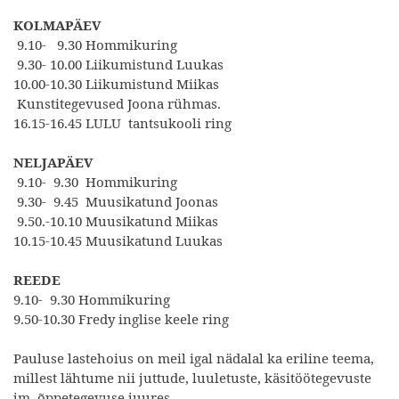
KOLMAPÄEV
9.10- 9.30 Hommikuring
9.30- 10.00 Liikumistund Luukas
10.00-10.30 Liikumistund Miikas
Kunstitegevused Joona rühmas.
16.15-16.45 LULU tantsukooli ring
NELJAPÄEV
9.10- 9.30 Hommikuring
9.30- 9.45 Muusikatund Joonas
9.50.-10.10 Muusikatund Miikas
10.15-10.45 Muusikatund Luukas
REEDE
9.10- 9.30 Hommikuring
9.50-10.30 Fredy inglise keele ring
Pauluse lastehoius on meil igal nädalal ka eriline teema,
millest lähtume nii juttude, luuletuste, käsitöötegevuste
jm. õppetegevuse juures.