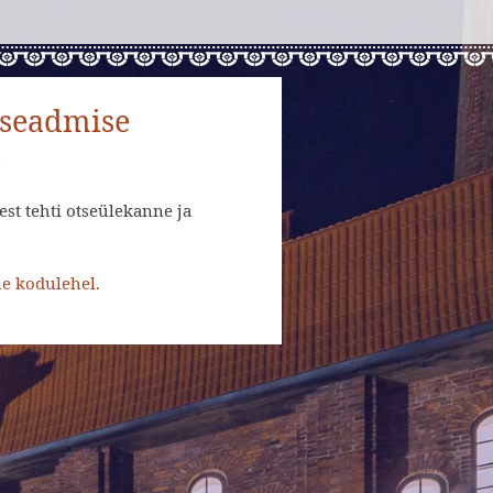
eseadmise
e
st tehti otseülekanne ja
e kodulehel.