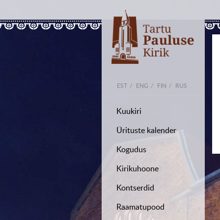
EST
ENG
FIN
RUS
Kuukiri
Ürituste kalender
Kogudus
Kirikuhoone
Kontserdid
Raamatupood