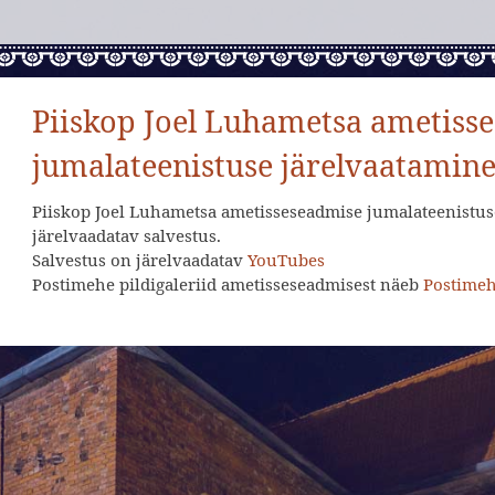
Piiskop Joel Luhametsa ametiss
jumalateenistuse järelvaatamin
Piiskop Joel Luhametsa ametisseseadmise jumalateenistuse
järelvaadatav salvestus.
Salvestus on järelvaadatav
YouTubes
Postimehe pildigaleriid ametisseseadmisest näeb
Postimeh