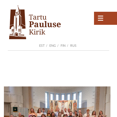
EST
ENG
FIN
RUS